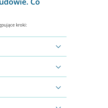
udowie. Co
ępujące kroki: