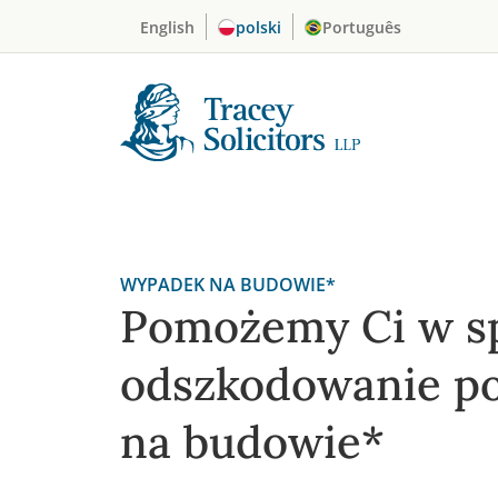
Skip
English
polski
Português
to
content
WYPADEK NA BUDOWIE*
Pomożemy Ci w s
odszkodowanie p
na budowie*