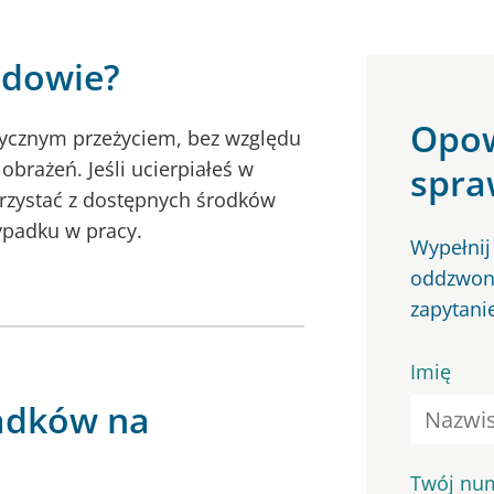
udowie?
Opow
cznym przeżyciem, bez względu
obrażeń. Jeśli ucierpiałeś w
spra
rzystać z dostępnych środków
ypadku w pracy.
Wypełnij
oddzwoni
zapytani
Imię
adków na
Twój num