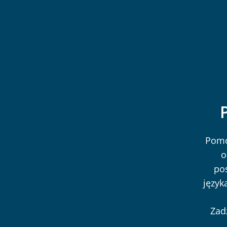
Pomo
o
po
język
Zad