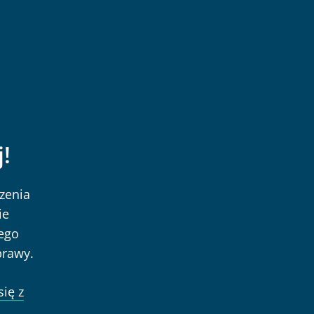
!
zenia
ie
ego
prawy.
się z