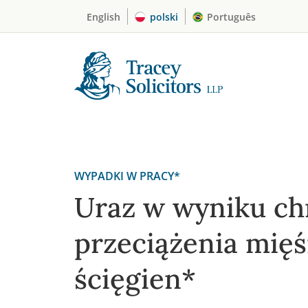
Skip
English
polski
Português
to
content
WYPADKI W PRACY*
Uraz w wyniku ch
przeciążenia mięś
ścięgien*