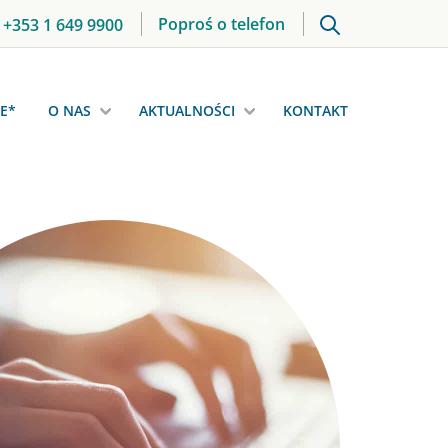
Poproś o telefon
+353 1 649 9900
E*
O NAS
AKTUALNOŚCI
KONTAKT