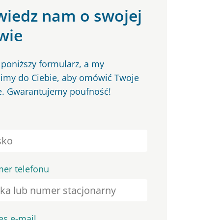
iedz nam o swojej
wie
 poniższy formularz, a my
my do Ciebie, aby omówić Twoje
e. Gwarantujemy poufność!
er telefonu
es e-mail