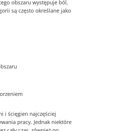
tego obszaru występuje ból,
gorii są często określane jako
obszaru
horzeniem
 i ścięgien najczęściej
ywania pracy. Jednak niektóre
ez cały czas, również po