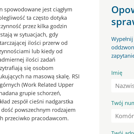
Opow
ien spowodowane jest ciągłym
egliwość ta często dotyka
spra
zynność przez kilka godzin
stają w sytuacjach, gdy
Wypełnij
rczającej ilości przerw od
oddzwoni
czynnościami lub kiedy od
zapytani
dmiernej ilości zadań
zytrafiają się osobom
Imię
ukujących na masową skalę. RSI
 górnych (Work Related Upper
 nadana grupie schorzeń,
ład zespół cieśni nadgarstka
Twój num
jest dość powszechnym rodzajem
ch przeciwko pracodawcom.
Twój adr