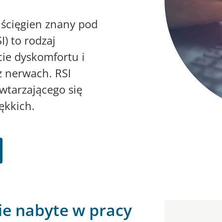
 ścięgien znany pod
I) to rodzaj
cie dyskomfortu i
z nerwach. RSI
wtarzającego się
ękkich.
e nabyte w pracy