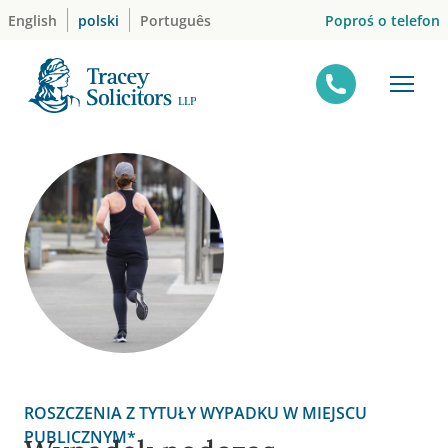
Skip
Poproś o telefon
English
polski
Português
to
content
ROSZCZENIA Z TYTUŁY WYPADKU W MIEJSCU
PUBLICZNYM*