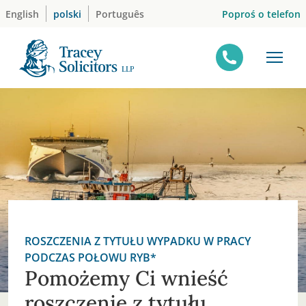
Skip
Poproś o telefon
English
polski
Português
to
content
ROSZCZENIA Z TYTUŁU WYPADKU W PRACY
PODCZAS POŁOWU RYB*
Pomożemy Ci wnieść
roszczenie z tytułu