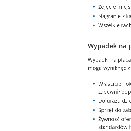
Zdjęcie miej
Nagranie z ka
Wszelkie rach
Wypadek na 
Wypadki na placac
mogą wyniknąć z 
Właściciel lo
zapewnił odp
Do urazu dzi
Sprzęt do za
Żywność ofer
standardów h