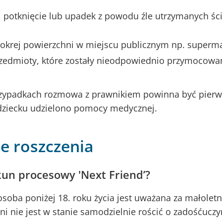
e, potknięcie lub upadek z powodu źle utrzymanych śc
krej powierzchni w miejscu publicznym np. superm
zedmioty, które zostały nieodpowiednio przymocowa
rzypadkach rozmowa z prawnikiem powinna być pierw
 dziecku udzielono pomocy medycznej.
e roszczenia
kun procesowy 'Next Friend’?
oba poniżej 18. roku życia jest uważana za małoletn
i nie jest w stanie samodzielnie rościć o zadośćuczy