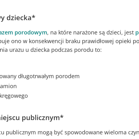
y dziecka*
azem porodowym
, na które narażone są dzieci, jest
p
puje ono w konsekwencji braku prawidłowej opieki po
nia urazu u dziecka podczas porodu to:
owany długotrwałym porodem
ramion
 kręgowego
ejscu publicznym*
cu publicznym mogą być spowodowane wieloma czyn