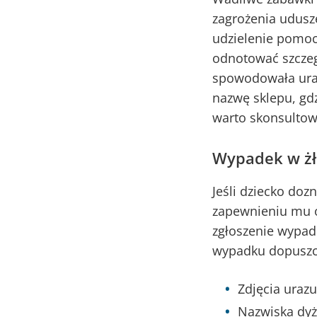
zagrożenia udusze
udzielenie pomoc
odnotować szczeg
spowodowała uraz
nazwę sklepu, gd
warto skonsultow
Wypadek w żł
Jeśli dziecko do
zapewnieniu mu o
zgłoszenie wypadk
wypadku dopuszcz
Zdjęcia urazu
Nazwiska dy