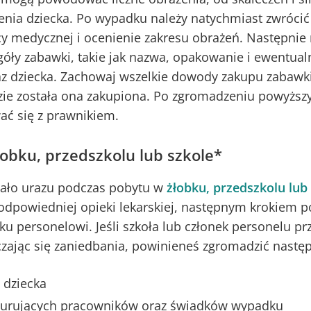
nia dziecka. Po wypadku należy natychmiast zwrócić 
y medycznej i ocenienie zakresu obrażeń. Następnie 
óły zabawki, takie jak nazwa, opakowanie i ewentual
 dziecka. Zachowaj wszelkie dowody zakupu zabawki
zie została ona zakupiona. Po zgromadzeniu powyższy
ać się z prawnikiem.
obku, przedszkolu lub szkole*
znało urazu podczas pobytu w
żłobku, przedszkolu lub
dpowiedniej opieki lekarskiej, następnym krokiem 
u personelowi. Jeśli szkoła lub członek personelu prz
ając się zaniedbania, powinieneś zgromadzić następ
 dziecka
żurujących pracowników oraz świadków wypadku