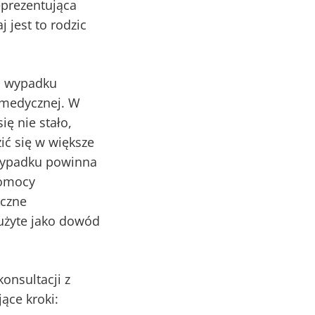
eprezentująca
 jest to rodzic
łu wypadku
 medycznej. W
ię nie stało,
ić się w większe
 wypadku powinna
pomocy
iczne
 użyte jako dowód
onsultacji z
ące kroki: