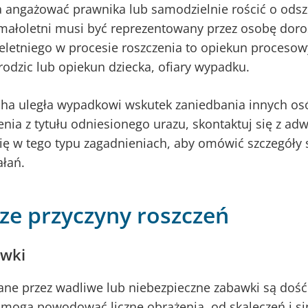
 angażować prawnika lub samodzielnie rościć o ods
 małoletni musi być reprezentowany przez osobę doro
eletniego w procesie roszczenia to opiekun procesowy
 rodzic lub opiekun dziecka, ofiary wypadku.
echa uległa wypadkowi wskutek zaniedbania innych os
enia z tytułu odniesionego urazu, skontaktuj się z a
ię w tego typu zagadnieniach, aby omówić szczegóły s
ałań.
ze przyczyny roszczeń
wki
e przez wadliwe lub niebezpieczne zabawki są doś
mogą powodować liczne obrażenia, od skaleczeń i s