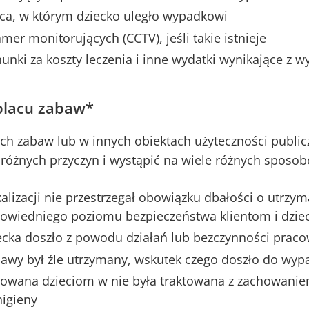
sca, w którym dziecko uległo wypadkowi
mer monitorujących (CCTV), jeśli takie istnieje
unki za koszty leczenia i inne wydatki wynikające z 
placu zabaw*
h zabaw lub w innych obiektach użyteczności publicz
różnych przyczyn i wystąpić na wiele różnych sposo
kalizacji nie przestrzegał obowiązku dbałości o utrzym
owiedniego poziomu bezpieczeństwa klientom i dzie
ecka doszło z powodu działań lub bezczynności praco
bawy był źle utrzymany, wskutek czego doszło do wyp
owana dzieciom w nie była traktowana z zachowani
igieny