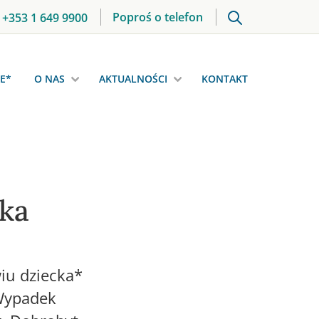
Poproś o telefon
+353 1 649 9900
E*
O NAS
AKTUALNOŚCI
KONTAKT
cka
iu dziecka*
 Wypadek