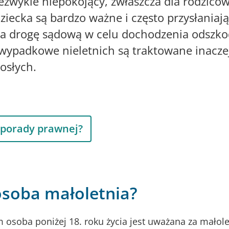
iezwykle niepokojący, zwłaszcza dla rodzicó
ziecka są bardzo ważne i często przysłaniaj
na drogę sądową w celu dochodzenia odszk
wypadkowe nieletnich są traktowane inaczej
osłych.
 porady prawnej?
osoba małoletnia?
osoba poniżej 18. roku życia jest uważana za małole