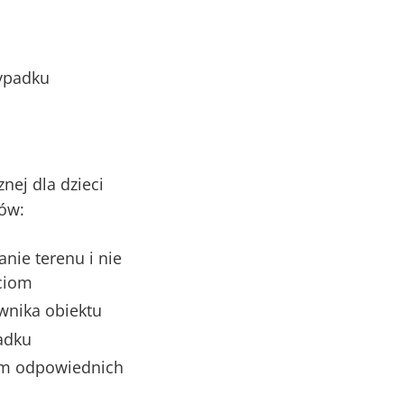
wypadku
nej dla dzieci
bów:
anie terenu i nie
ciom
wnika obiektu
adku
em odpowiednich