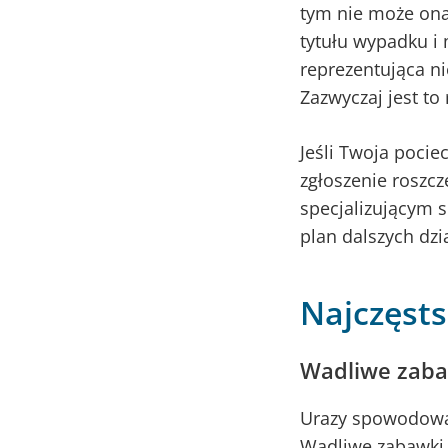
tym nie może ona
tytułu wypadku i
reprezentująca ni
Zazwyczaj jest to
Jeśli Twoja poci
zgłoszenie roszcz
specjalizującym s
plan dalszych dzi
Najczęsts
Wadliwe zaba
Urazy spowodowan
Wadliwe zabawki 