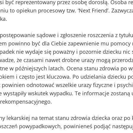
si być reprezentowany przez osobę dorosłą. Osoba r
niu to opiekun procesowy tzw. ‘Next Friend’. Zazwyczaj
ka.
postępowanie sądowe i zgłoszenie roszczenia z tytu
etem powinno być dla Ciebie zapewnienie mu pomocy
ypadek nie wydaje się poważny i pozornie dziecku nic s
wadze, że czasami nawet drobne urazy mogą przerodz
ne w późniejszych latach. Ocena stanu zdrowia po
okiem i często jest kluczowa. Po udzielania dziecku 
 powinien odnotować wszelkie urazy fizyczne i psych
re wystąpiły wskutek wypadku. Te informacje zostaną
 rekompensacyjnego.
y lekarskiej na temat stanu zdrowia dziecka oraz po k
oszczeń powypadkowych, powinieneś podjąć następuj