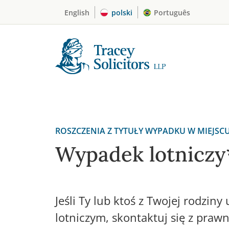
Skip
English
polski
Português
to
content
ROSZCZENIA Z TYTUŁY WYPADKU W MIEJSC
Wypadek lotniczy
Jeśli Ty lub ktoś z Twojej rodzin
lotniczym, skontaktuj się z praw