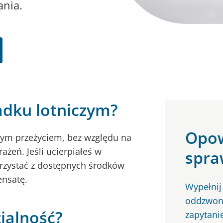
nia.
adku lotniczym?
Opow
ym przeżyciem, bez względu na
ażeń. Jeśli ucierpiałeś w
spra
rzystać z dostępnych środków
ensatę.
Wypełnij
oddzwoni
ialność?
zapytani