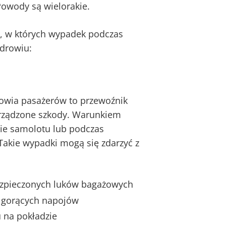
Powody są wielorakie.
y, w których wypadek podczas
zdrowiu:
rowia pasażerów to przewoźnik
yrządzone szkody. Warunkiem
zie samolotu lub podczas
akie wypadki mogą się zdarzyć z
ezpieczonych luków bagażowych
 gorących napojów
u na pokładzie