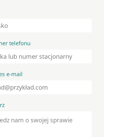
er telefonu
es e-mail
rz