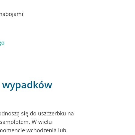
 napojami
go
ny wypadków
 odnoszą się do uszczerbku na
 samolotem. W wielu
 momencie wchodzenia lub