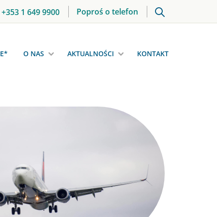
Poproś o telefon
+353 1 649 9900
E*
O NAS
AKTUALNOŚCI
KONTAKT