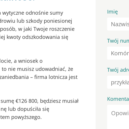
Imię
la wytyczne odnośnie sumy
drowiu lub szkody poniesionej
posób, w jaki Twoje roszczenie
kiej kwoty odszkodowania się
Twój num
locie, a wniosek o
 to nie musisz udowadniać, że
Twój adr
zaniedbania – firma lotnicza jest
.
Komenta
a sumę €126 800, będziesz musiał
inę lub dopuściła się
tatem powyższego.