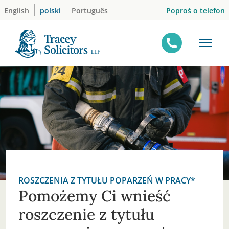
Skip
Poproś o telefon
English
polski
Português
to
content
ROSZCZENIA Z TYTUŁU POPARZEŃ W PRACY*
Pomożemy Ci wnieść
roszczenie z tytułu