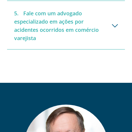
Fale com um advogado
especializado em ações por
acidentes ocorridos em comércio
varejista