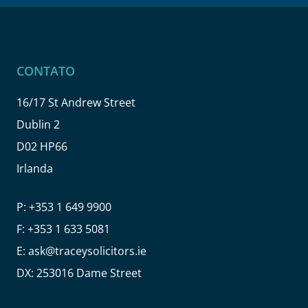
CONTATO
16/17 St Andrew Street
Dublin 2
D02 HP66
Irlanda
P:
+353 1 649 9900
F:
+353 1 633 5081
E:
ask@traceysolicitors.ie
DX: 253016 Dame Street