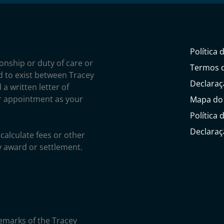
Política 
ionship or duty of care or
Termos 
ed to exist between Tracey
Declaraç
 a written letter of
r appointment as your
Mapa do 
Política 
Declaraç
calculate fees or other
y award or settlement.
demarks of the Tracey