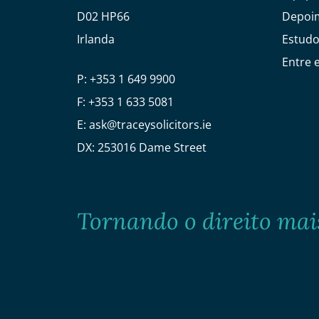
D02 HP66
Depoim
Irlanda
Estudo
Entre 
P:
+353 1 649 9900
F:
+353 1 633 5081
E:
ask@traceysolicitors.ie
DX: 253016 Dame Street
Tornando o direito mais